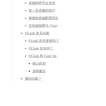
卓越的跨平台支持
统一且优雅的用户界面
便捷的跨端配置同步
支持虚拟网卡 (Tun) 模式
FlClash 常见问题
Flclash 还在更新吗？
FlClash 安全吗？
FlClash 和 Clash Verge / Clash for Windows 有什么主要区别？
核心区别
选择建议
遇到问题？